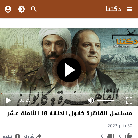
دكتنا
33:25
مسلسل القاهرة كابول الحلقة 18 الثامنة عشر
30 يناير 2022
0
0
شارك
تبليغ