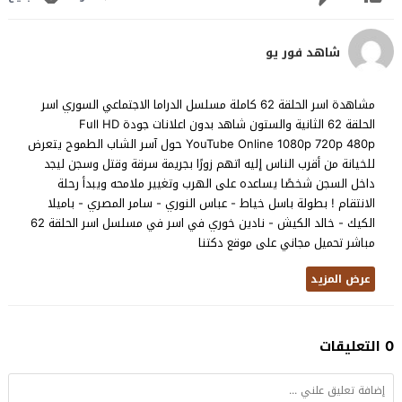
شاهد فور يو
مشاهدة اسر الحلقة 62 كاملة مسلسل الدراما الاجتماعي السوري اسر
الحلقة 62 الثانية والستون شاهد بدون اعلانات جودة Full HD
YouTube Online 1080p 720p 480p حول آسر الشاب الطموح يتعرض
للخيانة من أقرب الناس إليه اتهم زورًا بجريمة سرقة وقتل وسجن ليجد
داخل السجن شخصًا يساعده على الهرب وتغيير ملامحه ويبدأ رحلة
الانتقام ! بطولة باسل خياط - عباس النوري - سامر المصري - باميلا
الكيك - خالد الكيش - نادين خوري في اسر في مسلسل اسر الحلقة 62
مباشر تحميل مجاني على موقع دكتنا
عرض المزيد
0 التعليقات