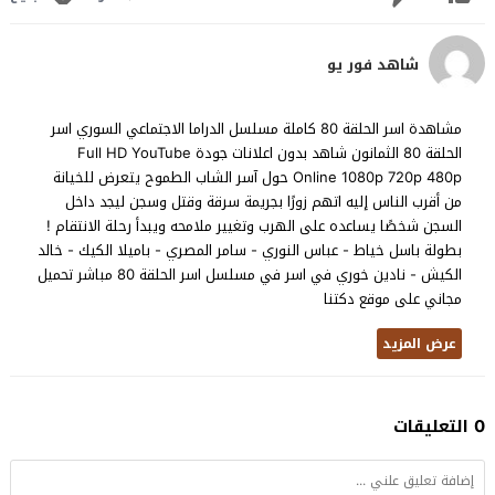
شاهد فور يو
مشاهدة اسر الحلقة 80 كاملة مسلسل الدراما الاجتماعي السوري اسر
الحلقة 80 الثمانون شاهد بدون اعلانات جودة Full HD YouTube
Online 1080p 720p 480p حول آسر الشاب الطموح يتعرض للخيانة
من أقرب الناس إليه اتهم زورًا بجريمة سرقة وقتل وسجن ليجد داخل
السجن شخصًا يساعده على الهرب وتغيير ملامحه ويبدأ رحلة الانتقام !
بطولة باسل خياط - عباس النوري - سامر المصري - باميلا الكيك - خالد
الكيش - نادين خوري في اسر في مسلسل اسر الحلقة 80 مباشر تحميل
مجاني على موقع دكتنا
عرض المزيد
0 التعليقات