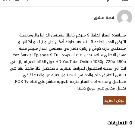
قصة عشق
مشاهدة المدار الحلقة 9 مترجم كاملة مسلسل الدراما والرومانسية
التركي المدار الحلقة 9 التاسعة بطولة أفكان جان و نيلسو أكتاش و
مصطفى مارت كوش و زهرة يلماز في مسلسل المدار مترجم قصة
عشق الاصلي شاهد بدون اعلانات جودة Yaz Sarkisi Episode 9 Full
HD YouTube Online 1080p 720p 480p حول الفتاة الجميلة ياز التي
اتت الى مدينة اسطنبول للدراسة لتتعرف بـ شخصين كلأ معجباً بها هي
تسعى لتحقيق حلم والده في اسطنبول خفيه عن والدتها ! في
مسلسل cipf-es.org المدار مترجم للعربية مباشر على قناة FOX Tv
تحميل مجاني على موقع دكتنا
عرض المزيد
0 التعليقات