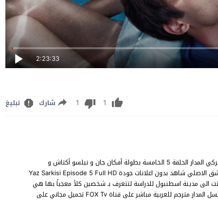
2:23:33
1
1
شارك
تبليغ
مشاهدة المدار الحلقة 5 مترجم كاملة مسلسل الدراما والرومانسية التركي المدار الحلقة 5 الخامسة بطولة أفكان جان و نيلسو أكتاش و
مصطفى مارت كوش و زهرة يلماز في مسلسل المدار مترجم قصة عشق الاصلي شاهد بدون اعلانات جودة Yaz Sarkisi Episode 5 Full HD
لفتاة الجميلة ياز التي اتت الى مدينة اسطنبول للدراسة لتتعرف بـ شخصين كلأ معجباً بها هي
تسعى لتحقيق حلم والده في اسطنبول خفيه عن والدتها ! في مسلسل المدار مترجم للعربية مباشر على قناة FOX Tv تحميل مجاني على